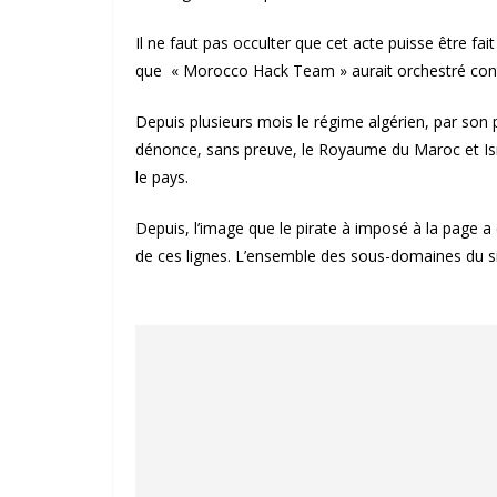
Il ne faut pas occulter que cet acte puisse être fa
que « Morocco Hack Team » aurait orchestré contre
Depuis plusieurs mois le régime algérien, par so
dénonce, sans preuve, le Royaume du Maroc et Is
le pays.
Depuis, l’image que le pirate à imposé à la page a é
de ces lignes. L’ensemble des sous-domaines du si