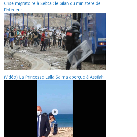
Crise migratoire à Sebta : le bilan du ministère de
l’Intérieur
(Vidéo) La Princesse Lalla Salma aperçue à Assilah