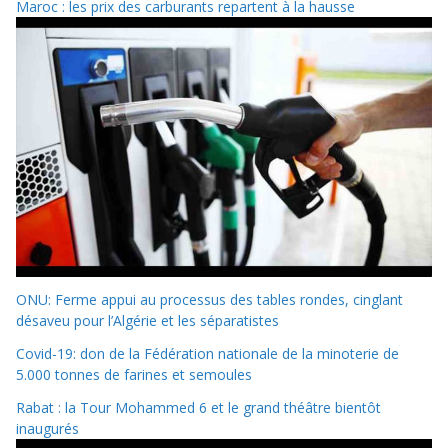
Maroc : les prix des carburants repartent à la hausse
ONU: Ferme appui au processus des tables rondes, cinglant
désaveu pour l’Algérie et les séparatistes
Covid-19: don de la Fédération nationale de la minoterie de
5.000 tonnes de farines et semoules
Rabat : la Tour Mohammed 6 et le grand théâtre bientôt
inaugurés