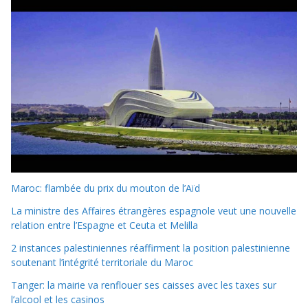
Maroc: flambée du prix du mouton de l’Aïd
La ministre des Affaires étrangères espagnole veut une nouvelle
relation entre l’Espagne et Ceuta et Melilla
2 instances palestiniennes réaffirment la position palestinienne
soutenant l’intégrité territoriale du Maroc
Tanger: la mairie va renflouer ses caisses avec les taxes sur
l’alcool et les casinos