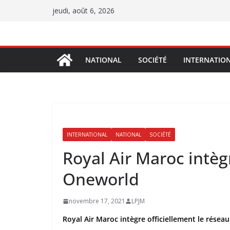
Passer
jeudi, août 6, 2026
au
contenu
NATIONAL
SOCIÉTÉ
INTERNATIO
INTERNATIONAL
NATIONAL
SOCIÉTÉ
Royal Air Maroc intèg
Oneworld
novembre 17, 2021
LPJM
Royal Air Maroc intègre officiellement le rése