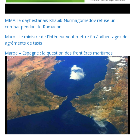
MMA: le daghestanais Khabib Nurmagomedov refuse un
combat pendant le Ramadan
Maroc: le ministre de l’Intérieur veut mettre fin à «l’héritage» des
agréments de taxis
Maroc – Espagne : la question des frontières maritimes