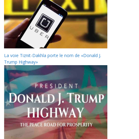
La voie Tiznit-Dakhla porte le nom de «Donald J.
Trump Highway»