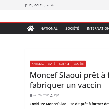
Passer
jeudi, août 6, 2026
au
contenu
NATIONAL
SOCIÉTÉ
INTERNATIO
NATIONAL
SANTÉ
SCIENCE
SOCIÉTÉ
Moncef Slaoui prêt à
fabriquer un vaccin
juin 28, 2021
LPJM
Covid-19: Moncef Slaoui se dit prêt à former de