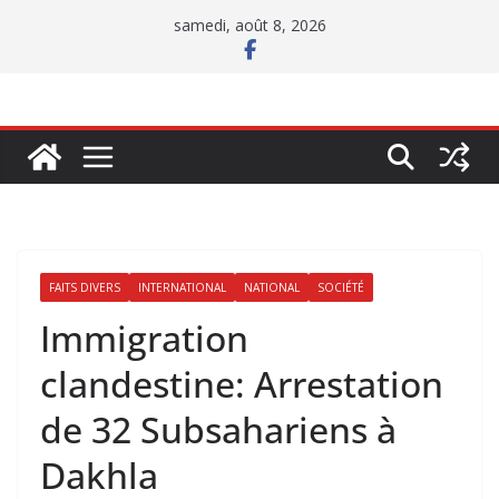
Passer
samedi, août 8, 2026
au
contenu
FAITS DIVERS
INTERNATIONAL
NATIONAL
SOCIÉTÉ
Immigration
clandestine: Arrestation
de 32 Subsahariens à
Dakhla