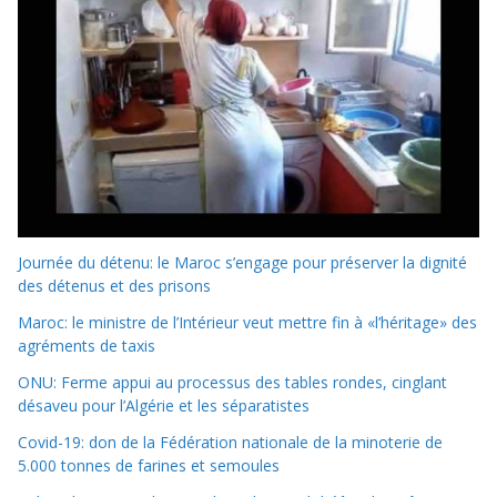
Journée du détenu: le Maroc s’engage pour préserver la dignité
des détenus et des prisons
Maroc: le ministre de l’Intérieur veut mettre fin à «l’héritage» des
agréments de taxis
ONU: Ferme appui au processus des tables rondes, cinglant
désaveu pour l’Algérie et les séparatistes
Covid-19: don de la Fédération nationale de la minoterie de
5.000 tonnes de farines et semoules