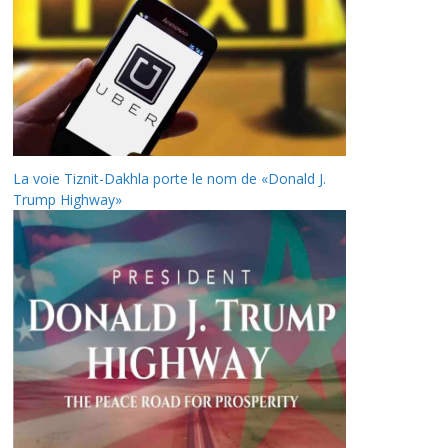
La voie Tiznit-Dakhla porte le nom de «Donald J.
Trump Highway»