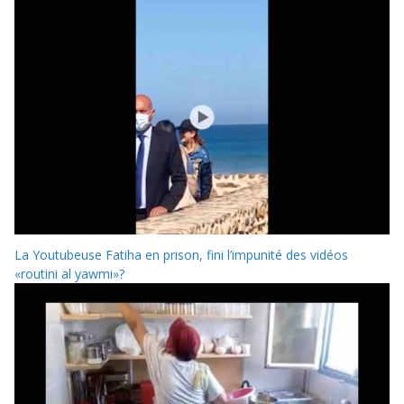
La Youtubeuse Fatiha en prison, fini l’impunité des vidéos
«routini al yawmi»?