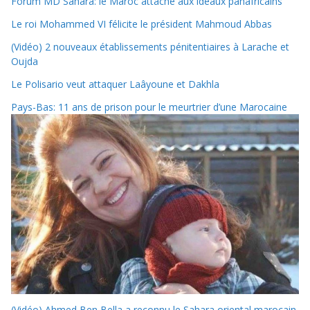
Forum MD Sahara: le Maroc attaché aux idéaux panafricains
Le roi Mohammed VI félicite le président Mahmoud Abbas
(Vidéo) 2 nouveaux établissements pénitentiaires à Larache et
Oujda
Le Polisario veut attaquer Laâyoune et Dakhla
Pays-Bas: 11 ans de prison pour le meurtrier d’une Marocaine
(Vidéo) Ahmed Ben Bella a reconnu le Sahara oriental marocain