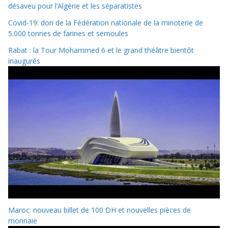
désaveu pour l’Algérie et les séparatistes
Covid-19: don de la Fédération nationale de la minoterie de
5.000 tonnes de farines et semoules
Rabat : la Tour Mohammed 6 et le grand théâtre bientôt
inaugurés
Maroc: nouveau billet de 100 DH et nouvelles pièces de
monnaie