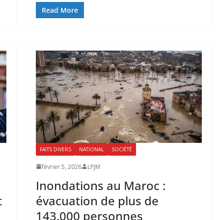
Read More
FAITS DIVERS
NATIONAL
SOCIÉTÉ
février 5, 2026
LPJM
Inondations au Maroc :
t
évacuation de plus de
143.000 personnes