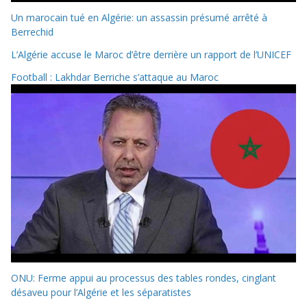
Un marocain tué en Algérie: un assassin présumé arrêté à
Berrechid
L’Algérie accuse le Maroc d’être derrière un rapport de l’UNICEF
Football : Lakhdar Berriche s’attaque au Maroc
ONU: Ferme appui au processus des tables rondes, cinglant
désaveu pour l’Algérie et les séparatistes