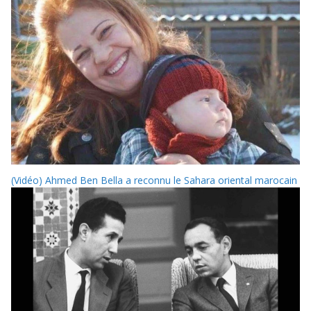
(Vidéo) Ahmed Ben Bella a reconnu le Sahara oriental marocain