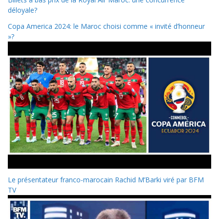
déloyale?
Copa America 2024: le Maroc choisi comme « invité d’honneur
»?
Le présentateur franco-marocain Rachid M’Barki viré par BFM
TV