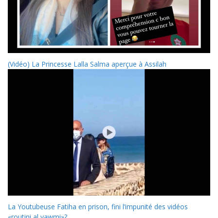
(Vidéo) La Princesse Lalla Salma aperçue à Assilah
La Youtubeuse Fatiha en prison, fini l’impunité des vidéos
«routini al yawmi»?