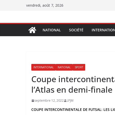
Passer
vendredi, août 7, 2026
au
contenu
NATIONAL
SOCIÉTÉ
INTERNATIO
INTERNATIONAL
NATIONAL
SPORT
Coupe intercontinenta
l’Atlas en demi-finale
septembre 12, 2022
LPJM
COUPE INTERCONTINENTALE DE FUTSAL: LES LI