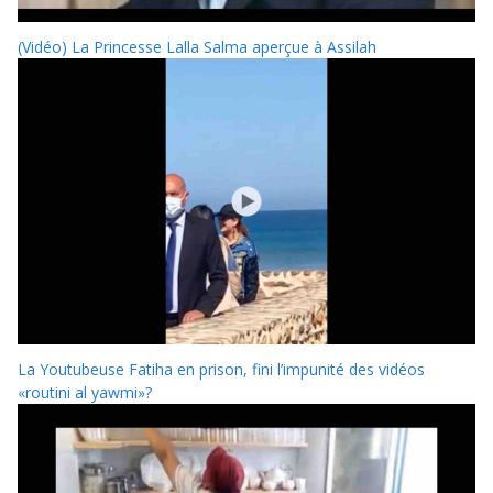
(Vidéo) La Princesse Lalla Salma aperçue à Assilah
La Youtubeuse Fatiha en prison, fini l’impunité des vidéos
«routini al yawmi»?