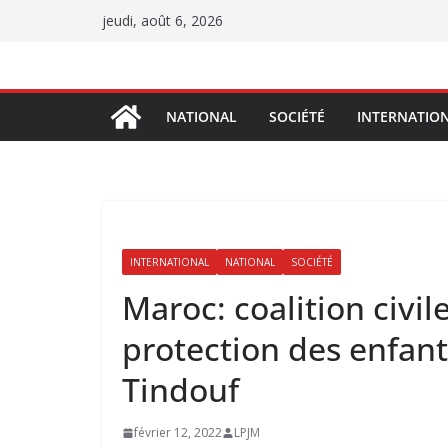
Passer
jeudi, août 6, 2026
au
contenu
NATIONAL
SOCIÉTÉ
INTERNATIO
INTERNATIONAL
NATIONAL
SOCIÉTÉ
Maroc: coalition civil
protection des enfan
Tindouf
février 12, 2022
LPJM