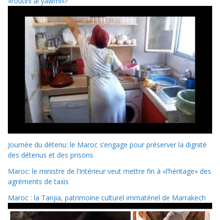
«routini al yawmi»?
Journée du détenu: le Maroc s’engage pour préserver la dignité
des détenus et des prisons
Maroc: le ministre de l’Intérieur veut mettre fin à «l’héritage» des
agréments de taxis
Maroc : la Tanjia, patrimoine culturel immatériel de Marrakech