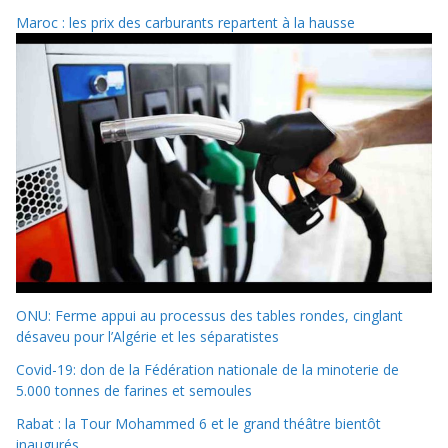
Maroc : les prix des carburants repartent à la hausse
ONU: Ferme appui au processus des tables rondes, cinglant
désaveu pour l’Algérie et les séparatistes
Covid-19: don de la Fédération nationale de la minoterie de
5.000 tonnes de farines et semoules
Rabat : la Tour Mohammed 6 et le grand théâtre bientôt
inaugurés