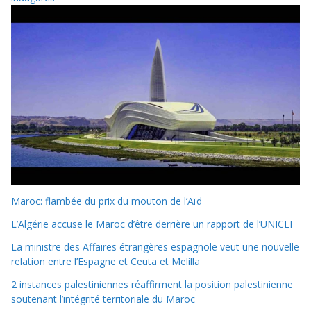
Maroc: flambée du prix du mouton de l’Aïd
L’Algérie accuse le Maroc d’être derrière un rapport de l’UNICEF
La ministre des Affaires étrangères espagnole veut une nouvelle
relation entre l’Espagne et Ceuta et Melilla
2 instances palestiniennes réaffirment la position palestinienne
soutenant l’intégrité territoriale du Maroc