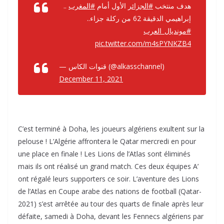
..
#المغرب
الأول أمام
#الجزائر
هدف منتخب
إبراهيمي الدقيقة 62 من ركلة جزاء..
#مونديال_العرب
pic.twitter.com/m4sPYNKZB4
— قنوات الكاس (@alkasschannel)
December 11, 2021
C’est terminé à Doha, les joueurs algériens exultent sur la
pelouse ! L’Algérie affrontera le Qatar mercredi en pour
une place en finale ! Les Lions de l’Atlas sont éliminés
mais ils ont réalisé un grand match. Ces deux équipes A’
ont régalé leurs supporters ce soir. L’aventure des Lions
de l’Atlas en Coupe arabe des nations de football (Qatar-
2021) s’est arrêtée au tour des quarts de finale après leur
défaite, samedi à Doha, devant les Fennecs algériens par