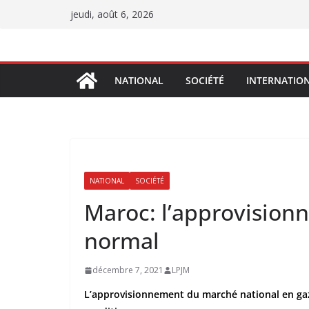
Passer
jeudi, août 6, 2026
au
contenu
NATIONAL
SOCIÉTÉ
INTERNATIO
NATIONAL
SOCIÉTÉ
Maroc: l’approvision
normal
décembre 7, 2021
LPJM
L’approvisionnement du marché national en gaz