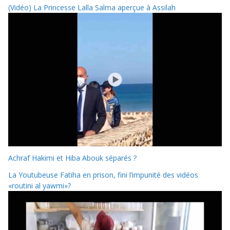
(Vidéo) La Princesse Lalla Salma aperçue à Assilah
Achraf Hakimi et Hiba Abouk séparés ?
La Youtubeuse Fatiha en prison, fini l’impunité des vidéos
«routini al yawmi»?