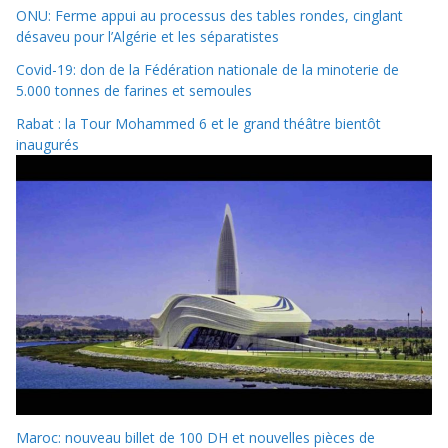
ONU: Ferme appui au processus des tables rondes, cinglant
désaveu pour l’Algérie et les séparatistes
Covid-19: don de la Fédération nationale de la minoterie de
5.000 tonnes de farines et semoules
Rabat : la Tour Mohammed 6 et le grand théâtre bientôt
inaugurés
Maroc: nouveau billet de 100 DH et nouvelles pièces de