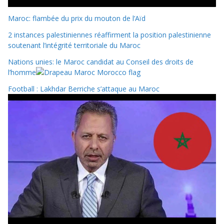
Maroc: flambée du prix du mouton de l’Aïd
2 instances palestiniennes réaffirment la position palestinienne
soutenant l’intégrité territoriale du Maroc
Nations unies: le Maroc candidat au Conseil des droits de
l’homme
Football : Lakhdar Berriche s’attaque au Maroc