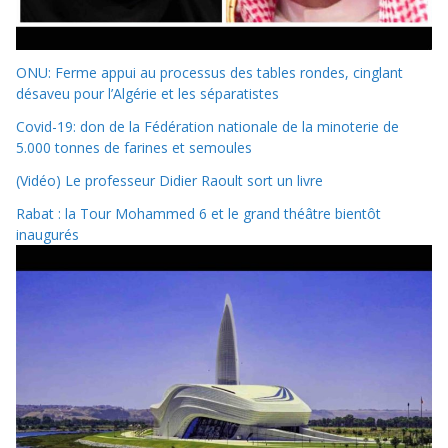
ONU: Ferme appui au processus des tables rondes, cinglant
désaveu pour l’Algérie et les séparatistes
Covid-19: don de la Fédération nationale de la minoterie de
5.000 tonnes de farines et semoules
(Vidéo) Le professeur Didier Raoult sort un livre
Rabat : la Tour Mohammed 6 et le grand théâtre bientôt
inaugurés