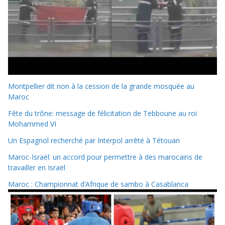
Montpellier dit non à la cession de la grande mosquée au
Maroc
Fête du trône: message de félicitation de Tebboune au roi
Mohammed VI
Un Espagnol recherché par Interpol arrêté à Tétouan
Maroc-Israël: un accord pour permettre à des marocains de
travailler en Israël
Maroc : Championnat d’Afrique de sambo à Casablanca