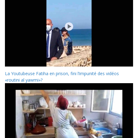
La Youtubeuse Fatiha en prison, fini l’impunité des vidéos
«routini al yawmi»?