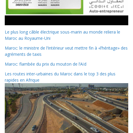
Le plus long câble électrique sous-marin au monde reliera le
Maroc au Royaume-Uni
Maroc: le ministre de l’Intérieur veut mettre fin à «l’héritage» des
agréments de taxis
Maroc: flambée du prix du mouton de l’Aïd
Les routes inter-urbaines du Maroc dans le top 3 des plus
rapides en Afrique