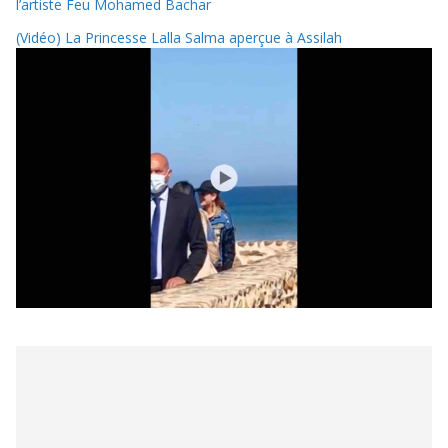
l’artiste Feu Mohamed Bachar
(Vidéo) La Princesse Lalla Salma aperçue à Assilah