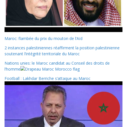
Maroc: flambée du prix du mouton de l’Aïd
2 instances palestiniennes réaffirment la position palestinienne
soutenant l’intégrité territoriale du Maroc
Nations unies: le Maroc candidat au Conseil des droits de
l’homme
Football : Lakhdar Berriche s’attaque au Maroc