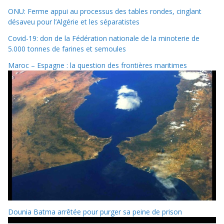
ONU: Ferme appui au processus des tables rondes, cinglant
désaveu pour l’Algérie et les séparatistes
Covid-19: don de la Fédération nationale de la minoterie de
5.000 tonnes de farines et semoules
Maroc – Espagne : la question des frontières maritimes
Dounia Batma arrêtée pour purger sa peine de prison