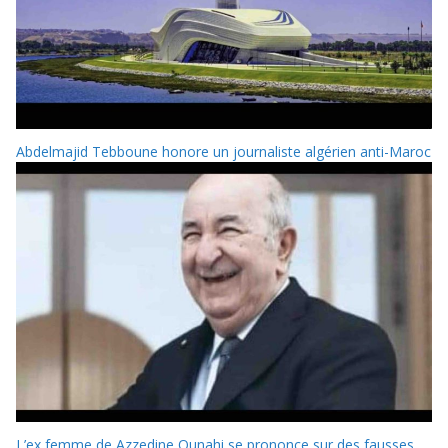
Abdelmajid Tebboune honore un journaliste algérien anti-Maroc
L’ex femme de Azzedine Ounahi se prononce sur des fausses