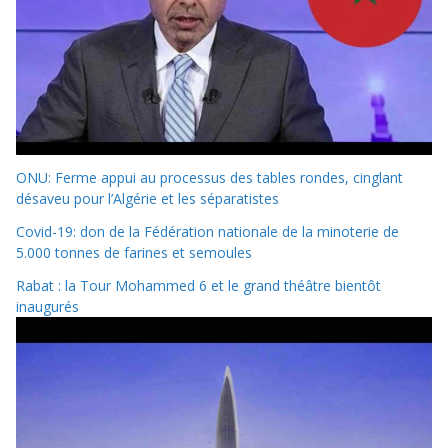
ONU: Ferme appui au processus des tables rondes, cinglant
désaveu pour l’Algérie et les séparatistes
Covid-19: don de la Fédération nationale de la minoterie de
5.000 tonnes de farines et semoules
Rabat : la Tour Mohammed 6 et le grand théâtre bientôt
inaugurés