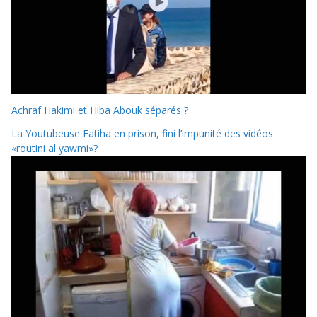
Achraf Hakimi et Hiba Abouk séparés ?
La Youtubeuse Fatiha en prison, fini l’impunité des vidéos
«routini al yawmi»?