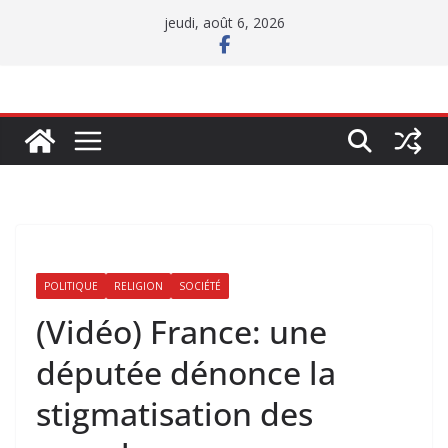
Passer
jeudi, août 6, 2026
au
contenu
POLITIQUE
RELIGION
SOCIÉTÉ
(Vidéo) France: une
députée dénonce la
stigmatisation des