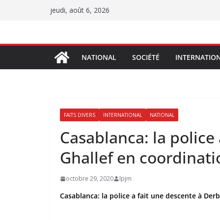
Passer
jeudi, août 6, 2026
au
contenu
NATIONAL
SOCIÉTÉ
INTERNATIO
FAITS DIVERS
INTERNATIONAL
NATIONAL
Casablanca: la police
Ghallef en coordinat
octobre 29, 2020
lpjm
Casablanca: la police a fait une descente à Der