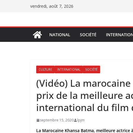
Passer
vendredi, août 7, 2026
au
contenu
NATIONAL
SOCIÉTÉ
INTERNATIO
CULTURE
INTERNATIONAL
SOCIÉTÉ
(Vidéo) La marocaine
prix de la meilleure a
international du film
septembre 15, 2020
lpjm
La Marocaine Khansa Batma, meilleure actrice à