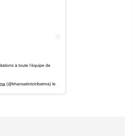
icitations à toute l’équipe de
tma
(@khansatintziribatma) le
12 Sept. 2020 à 12 :45 PDT