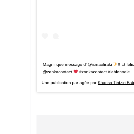
Magnifique message d’ @ismaeliraki
!! Et fél
@zankacontact
#zankacontact #labiennale
Une publication partagée par
Khansa Tintziri Ba