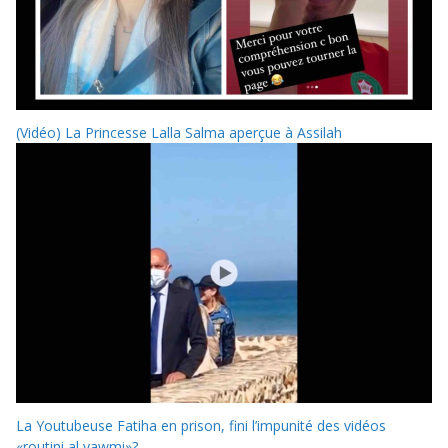
(Vidéo) La Princesse Lalla Salma aperçue à Assilah
La Youtubeuse Fatiha en prison, fini l’impunité des vidéos
«routini al yawmi»?