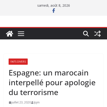
Passer
samedi, août 8, 2026
au
contenu
FAITS DIVERS
Espagne: un marocain
interpellé pour apologie
du terrorisme
juillet 23, 2020
lpjm