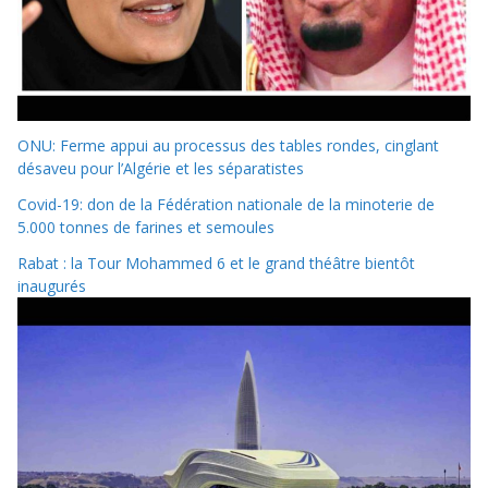
ONU: Ferme appui au processus des tables rondes, cinglant
désaveu pour l’Algérie et les séparatistes
Covid-19: don de la Fédération nationale de la minoterie de
5.000 tonnes de farines et semoules
Rabat : la Tour Mohammed 6 et le grand théâtre bientôt
inaugurés