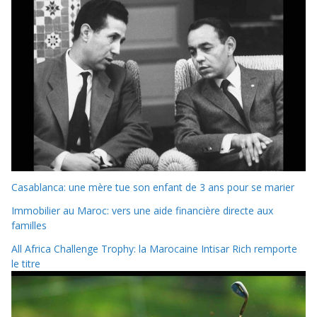
Casablanca: une mère tue son enfant de 3 ans pour se marier
Immobilier au Maroc: vers une aide financière directe aux
familles
All Africa Challenge Trophy: la Marocaine Intisar Rich remporte
le titre