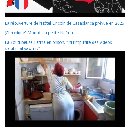
La réouverture de l’Hôtel Lincoln de Casablanca prévue en 2025
(Chronique) Mort de la petite Naïma
La Youtubeuse Fatiha en prison, fini l’impunité des vidéos
«routini al yawmi»?