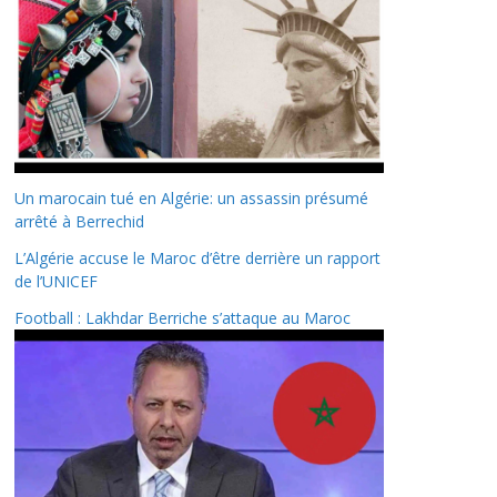
Un marocain tué en Algérie: un assassin présumé
arrêté à Berrechid
L’Algérie accuse le Maroc d’être derrière un rapport
de l’UNICEF
Football : Lakhdar Berriche s’attaque au Maroc