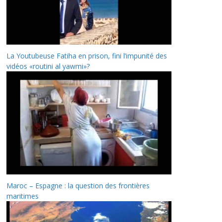
La Youtubeuse Fatiha en prison, fini l’impunité des
vidéos «routini al yawmi»?
Maroc – Espagne : la question des frontières
maritimes