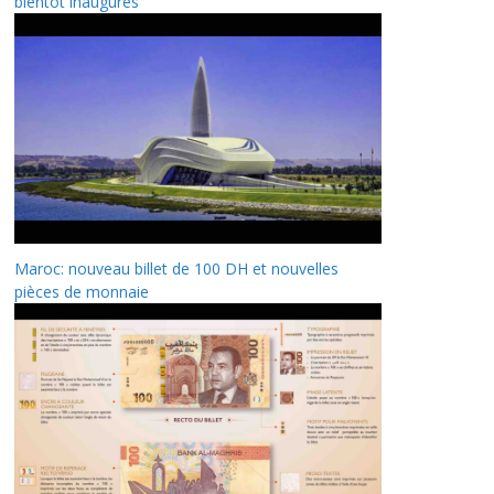
bientôt inaugurés
Maroc: nouveau billet de 100 DH et nouvelles
pièces de monnaie