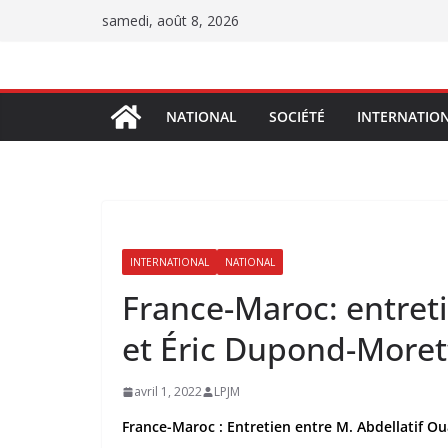
Passer
samedi, août 8, 2026
au
contenu
NATIONAL
SOCIÉTÉ
INTERNATIO
INTERNATIONAL
NATIONAL
France-Maroc: entreti
et Éric Dupond-Moret
avril 1, 2022
LPJM
France-Maroc : Entretien entre M. Abdellatif O