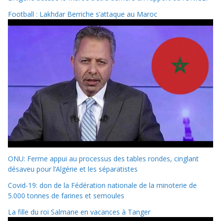
Football : Lakhdar Berriche s’attaque au Maroc
ONU: Ferme appui au processus des tables rondes, cinglant
désaveu pour l’Algérie et les séparatistes
Covid-19: don de la Fédération nationale de la minoterie de
5.000 tonnes de farines et semoules
La fille du roi Salmane en vacances à Tanger