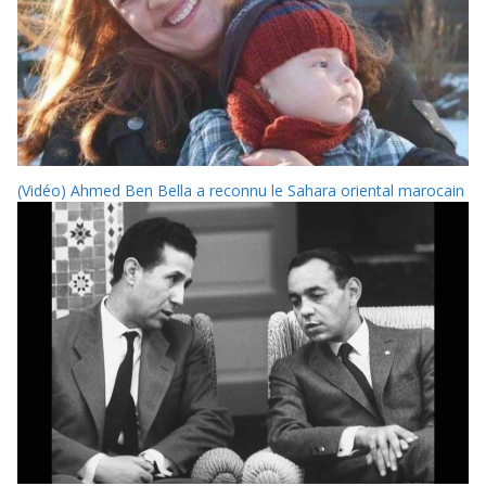
(Vidéo) Ahmed Ben Bella a reconnu le Sahara oriental marocain