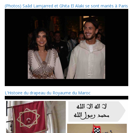
(Photos) Saâd Lamjarred et Ghita El Alaki se sont mariés à Paris
L’Histoire du drapeau du Royaume du Maroc