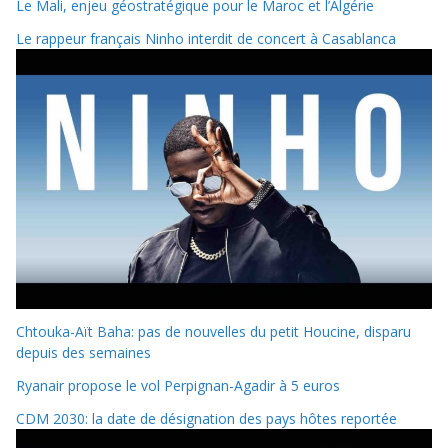
Le Mali, enjeu géostratégique pour le Maroc et l’Algérie
Le rappeur français Ninho interdit de concert à Casablanca
Chtouka-Aït Baha: pas de nouvelles du petit Houcine, disparu
depuis des semaines
Ryanair propose le vol Perpignan-Agadir à 5 euros
CDM 2030: la date de désignation des pays hôtes reportée