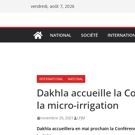
Passer
vendredi, août 7, 2026
au
contenu
NATIONAL
SOCIÉTÉ
INTERNATIO
INTERNATIONAL
NATIONAL
Dakhla accueille la C
la micro-irrigation
novembre 26, 2021
LPJM
Dakhla accueillera en mai prochain la Conférence