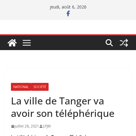
Passer
jeudi, août 6, 2026
au
contenu
NATIONAL
SOCIÉTÉ
La ville de Tanger va
avoir son téléphérique
juillet 28, 2021
LPJM