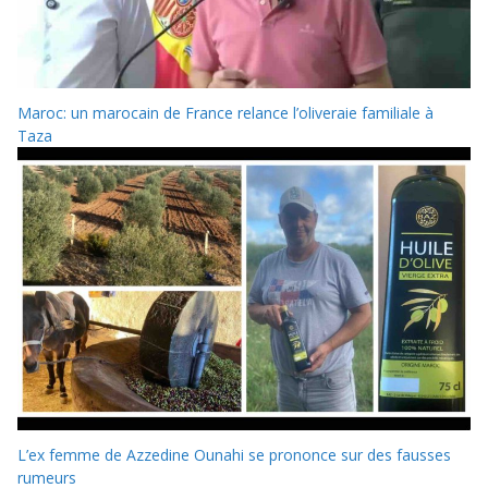
Maroc: un marocain de France relance l’oliveraie familiale à
Taza
L’ex femme de Azzedine Ounahi se prononce sur des fausses
rumeurs