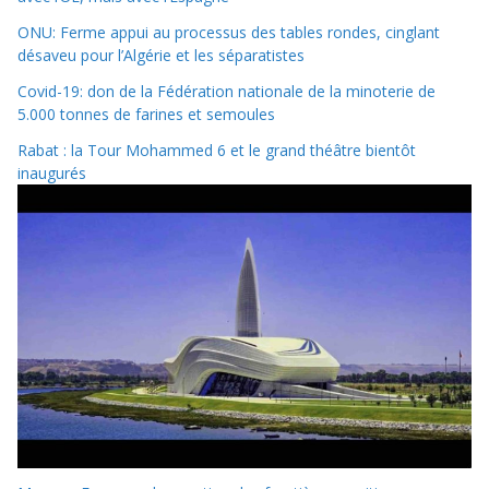
ONU: Ferme appui au processus des tables rondes, cinglant
désaveu pour l’Algérie et les séparatistes
Covid-19: don de la Fédération nationale de la minoterie de
5.000 tonnes de farines et semoules
Rabat : la Tour Mohammed 6 et le grand théâtre bientôt
inaugurés