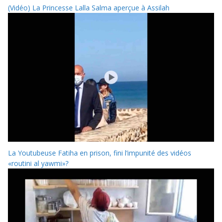
(Vidéo) La Princesse Lalla Salma aperçue à Assilah
La Youtubeuse Fatiha en prison, fini l’impunité des vidéos
«routini al yawmi»?