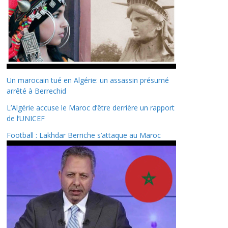
Un marocain tué en Algérie: un assassin présumé
arrêté à Berrechid
L’Algérie accuse le Maroc d’être derrière un rapport
de l’UNICEF
Football : Lakhdar Berriche s’attaque au Maroc