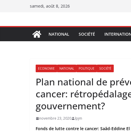
Passer
samedi, août 8, 2026
au
contenu
NATIONAL
SOCIÉTÉ
INTERNATIO
ECONOMIE
NATIONAL
POLITIQUE
SOCIÉTÉ
Plan national de préve
cancer: rétropédalag
gouvernement?
novembre 23, 2020
lpjm
Fonds de lutte contre le cancer: Saâd-Eddine El 