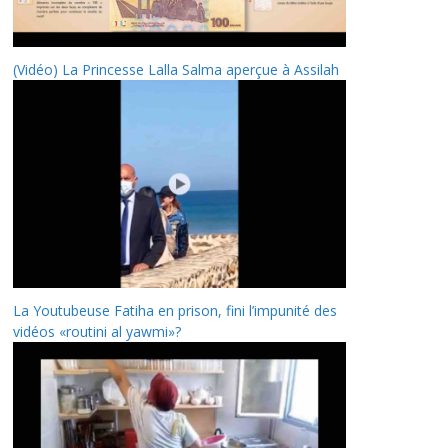
(Vidéo) La Princesse Lalla Salma aperçue à Assilah
La Youtubeuse Fatiha en prison, fini l’impunité des
vidéos «routini al yawmi»?