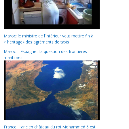
Maroc: le ministre de l’Intérieur veut mettre fin à
«l’héritage» des agréments de taxis
Maroc – Espagne : la question des frontières
maritimes
France : l’ancien château du roi Mohammed 6 est