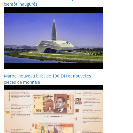
bientôt inaugurés
Maroc: nouveau billet de 100 DH et nouvelles
pièces de monnaie