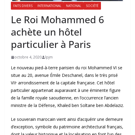
FAITS DIVERS
INTERNATIONAL
NATIONAL
SOCIÉTÉ
Le Roi Mohammed 6
achète un hôtel
particulier à Paris
octobre 4, 2020
lpjm
Le nouveau pied-à-terre parisien du roi Mohammed VI se
situe au 20, avenue Émile Deschanel, dans le très prisé
VIIᵉ arrondissement de la capitale française. Cet hôtel
particulier appartenait auparavant à une éminente figure
de la famille royale saoudienne, en l’occurrence l’ancien
ministre de la Défense, Khaled ben Soltane ben Abdelaziz.
Le souverain marocain vient ainsi d’acquérir une demeure
d’exception, symbole du patrimoine architectural français,
dont la valeur historique et la localisation en font l’un des