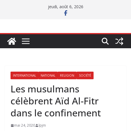
Passer
jeudi, août 6, 2026
au
contenu
INTERNATIONAL
NATIONAL
RELIGION
SOCIÉTÉ
Les musulmans
célèbrent Aïd Al-Fitr
dans le confinement
mai 24, 2020
lpjm