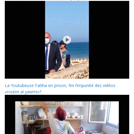
La Youtubeuse Fatiha en prison, fini l’impunité des vidéos
«routini al yawmi»?