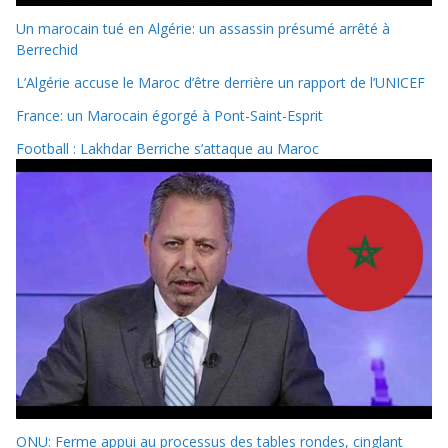
Un marocain tué en Algérie: un assassin présumé arrêté à
Berrechid
L’Algérie accuse le Maroc d’être derrière un rapport de l’UNICEF
France: un Marocain égorgé à Pont-Saint-Esprit
Football : Lakhdar Berriche s’attaque au Maroc
ONU: Ferme appui au processus des tables rondes, cinglant