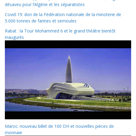
désaveu pour l’Algérie et les séparatistes
Covid-19: don de la Fédération nationale de la minoterie de
5.000 tonnes de farines et semoules
Rabat : la Tour Mohammed 6 et le grand théâtre bientôt
inaugurés
Maroc: nouveau billet de 100 DH et nouvelles pièces de
monnaie