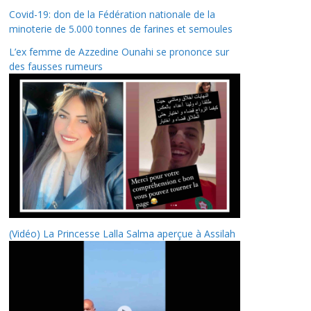
Covid-19: don de la Fédération nationale de la
minoterie de 5.000 tonnes de farines et semoules
L’ex femme de Azzedine Ounahi se prononce sur
des fausses rumeurs
(Vidéo) La Princesse Lalla Salma aperçue à Assilah