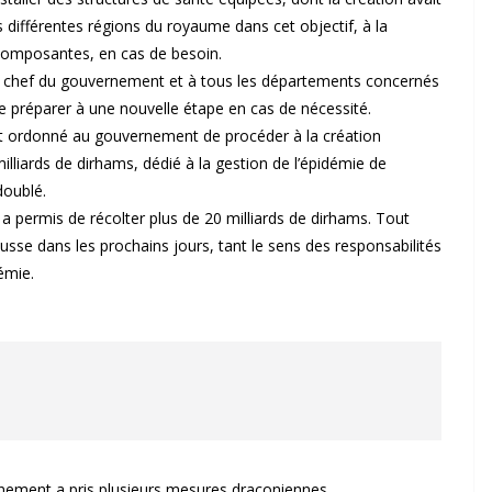
 différentes régions du royaume dans cet objectif, à la
 composantes, en cas de besoin.
 au chef du gouvernement et à tous les départements concernés
e préparer à une nouvelle étape en cas de nécessité.
 ordonné au gouvernement de procéder à la création
liards de dirhams, dédié à la gestion de l’épidémie de
doublé.
s a permis de récolter plus de 20 milliards de dirhams. Tout
sse dans les prochains jours, tant le sens des responsabilités
émie.
rnement a pris plusieurs mesures draconiennes.