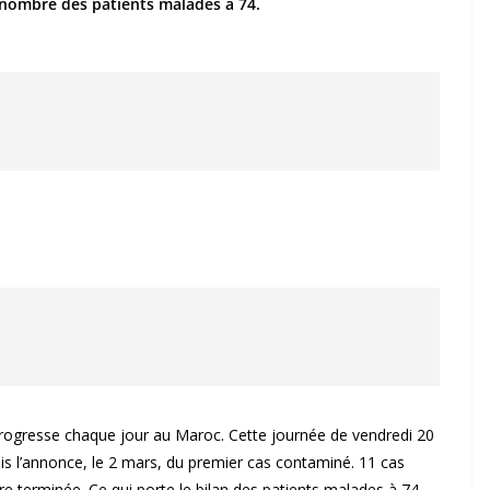
 nombre des patients malades à 74.
progresse chaque jour au Maroc. Cette journée de vendredi 20
uis l’annonce, le 2 mars, du premier cas contaminé. 11 cas
e terminée. Ce qui porte le bilan des patients malades à 74.