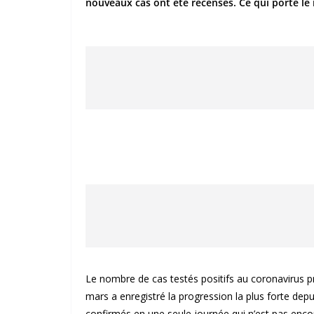
nouveaux cas ont été recensés. Ce qui porte le
Le nombre de cas testés positifs au coronavirus 
mars a enregistré la progression la plus forte dep
confirmés en une seule journée qui n’est pas encor