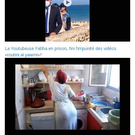
La Youtubeuse Fatiha en prison, fini l’impunité des vidéos
«routini al yawmi»?