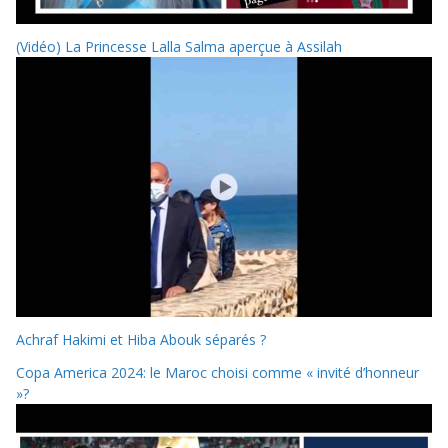
(Vidéo) La Princesse Lalla Salma aperçue à Assilah
Achraf Hakimi et Hiba Abouk séparés ?
Copa America 2024: le Maroc choisi comme « invité d’honneur
»?