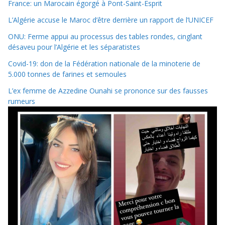
France: un Marocain égorgé à Pont-Saint-Esprit
L’Algérie accuse le Maroc d’être derrière un rapport de l’UNICEF
ONU: Ferme appui au processus des tables rondes, cinglant
désaveu pour l’Algérie et les séparatistes
Covid-19: don de la Fédération nationale de la minoterie de
5.000 tonnes de farines et semoules
L’ex femme de Azzedine Ounahi se prononce sur des fausses
rumeurs