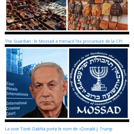
The Guardian : le Mossad a menacé l’ex procureure de la CPI
La voie Tiznit-Dakhla porte le nom de «Donald J. Trump