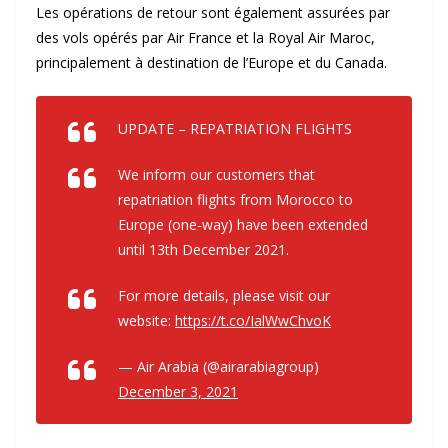
Les opérations de retour sont également assurées par
des vols opérés par Air France et la Royal Air Maroc,
principalement à destination de l’Europe et du Canada.
UPDATE – REPATRIATION FLIGHTS
We inform our customers that
repatriation flights from Morocco to
Europe (one-way) have been extended
until 13th December 2021.
For more details, please visit our
website:
https://t.co/IalWwChvoK
— Air Arabia (@airarabiagroup)
December 3, 2021