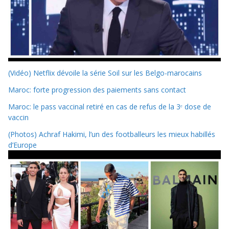
(Vidéo) Netflix dévoile la série Soil sur les Belgo-marocains
Maroc: forte progression des paiements sans contact
Maroc: le pass vaccinal retiré en cas de refus de la 3ᵉ dose de
vaccin
(Photos) Achraf Hakimi, l’un des footballeurs les mieux habillés
d’Europe