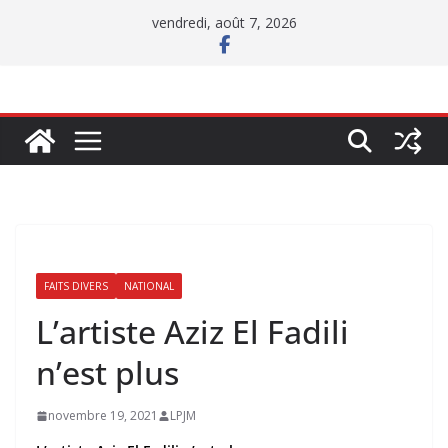
Passer
vendredi, août 7, 2026
au
contenu
FAITS DIVERS
NATIONAL
L’artiste Aziz El Fadili
n’est plus
novembre 19, 2021
LPJM