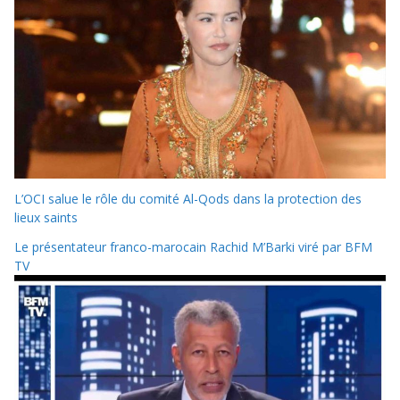
L’OCI salue le rôle du comité Al-Qods dans la protection des
lieux saints
Le présentateur franco-marocain Rachid M’Barki viré par BFM
TV