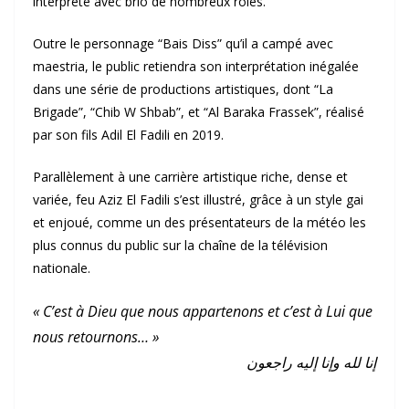
interprété avec brio de nombreux rôles.
Outre le personnage “Bais Diss” qu’il a campé avec
maestria, le public retiendra son interprétation inégalée
dans une série de productions artistiques, dont “La
Brigade”, “Chib W Shbab”, et “Al Baraka Frassek”, réalisé
par son fils Adil El Fadili en 2019.
Parallèlement à une carrière artistique riche, dense et
variée, feu Aziz El Fadili s’est illustré, grâce à un style gai
et enjoué, comme un des présentateurs de la météo les
plus connus du public sur la chaîne de la télévision
nationale.
« C’est à Dieu que nous appartenons et c’est à Lui que
nous retournons… »
إنا لله وإنا إليه راجعون