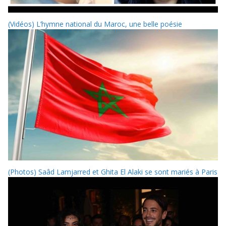
(Vidéos) L’hymne national du Maroc, une belle poésie
(Photos) Saâd Lamjarred et Ghita El Alaki se sont mariés à Paris