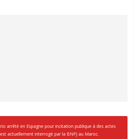
ario arrêté en Espagne pour incitation publique à des actes
 est actuellement interrogé par la BNPJ au Maroc.