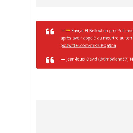
Fayçal El Belloul un pro-Polisar
après avoir appelé au meurtre au terro
pic.twitter.com/mRr0PQa9na
— Jean-louis David (@timbaland57)
N