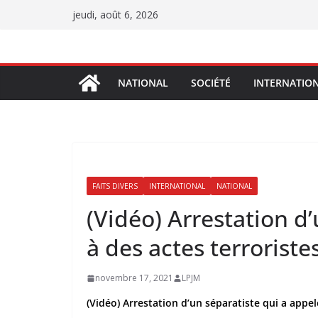
Passer
jeudi, août 6, 2026
au
contenu
NATIONAL
SOCIÉTÉ
INTERNATIO
FAITS DIVERS
INTERNATIONAL
NATIONAL
(Vidéo) Arrestation d
à des actes terrorist
novembre 17, 2021
LPJM
(Vidéo) Arrestation d’un séparatiste qui a appe