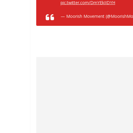
pic.twitter.com/DmYEkIIDYH
— Moorish Movement (@MoorishM