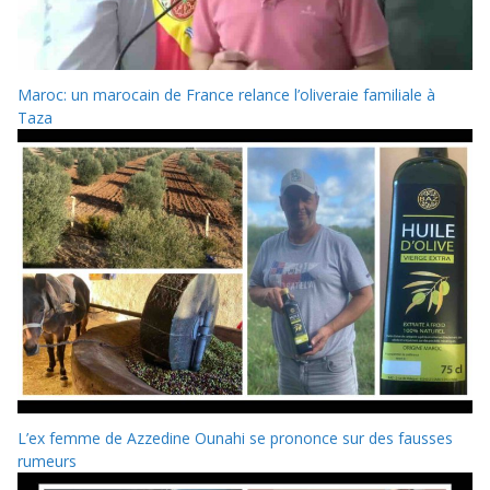
Maroc: un marocain de France relance l’oliveraie familiale à
Taza
L’ex femme de Azzedine Ounahi se prononce sur des fausses
rumeurs