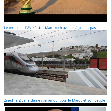
Le projet de TGV Kénitra-Marrakech avance à grands pas
Zinedine Zidane clame son amour pour le Maroc et son peuple