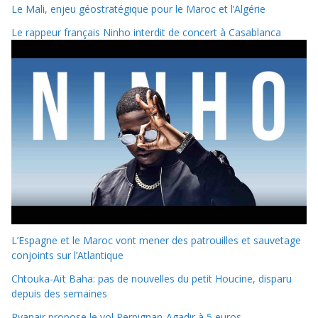
Le Mali, enjeu géostratégique pour le Maroc et l’Algérie
Le rappeur français Ninho interdit de concert à Casablanca
L’Espagne et le Maroc vont mener des patrouilles et sauvetage
conjoints sur l’Atlantique
Chtouka-Aït Baha: pas de nouvelles du petit Houcine, disparu
depuis des semaines
Ryanair propose le vol Perpignan-Agadir à 5 euros